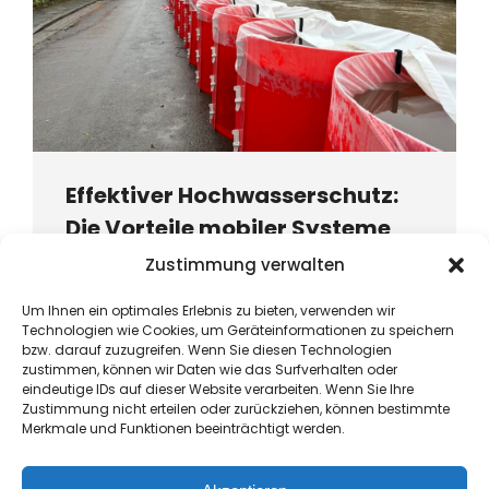
Effektiver Hochwasserschutz:
Die Vorteile mobiler Systeme
Zustimmung verwalten
Hochwasserschutz ist ein kritisches Thema für
viele Gemeinden weltweit. Besonders in
Um Ihnen ein optimales Erlebnis zu bieten, verwenden wir
Regionen, die häufig von Überschwemmungen
Technologien wie Cookies, um Geräteinformationen zu speichern
betroffen sind, ist es…
bzw. darauf zuzugreifen. Wenn Sie diesen Technologien
zustimmen, können wir Daten wie das Surfverhalten oder
eindeutige IDs auf dieser Website verarbeiten. Wenn Sie Ihre
Read more
Zustimmung nicht erteilen oder zurückziehen, können bestimmte
Merkmale und Funktionen beeinträchtigt werden.