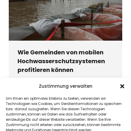
Wie Gemeinden von mobilen
Hochwasserschutzsystemen
profitieren können
In Zeiten zunehmender Wetterextreme und
Zustimmung verwalten
immer häufiger auftretender
Starkregenereignisse stehen Kommunen vor
Um Ihnen ein optimales Erlebnis zu bieten, verwenden wir
der dringenden Herausforderung, ihre
Technologien wie Cookies, um Geräteinformationen zu speichern
Bevölkerung und Infrastruktur effektiv…
bzw. darauf zuzugreifen. Wenn Sie diesen Technologien
zustimmen, können wir Daten wie das Surfverhalten oder
eindeutige IDs auf dieser Website verarbeiten. Wenn Sie Ihre
Read more
Zustimmung nicht erteilen oder zurückziehen, können bestimmte
Merkmale und Funktionen beeinträchtigt werden.