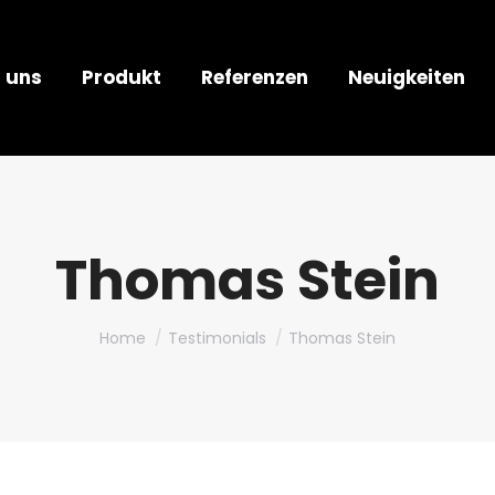
 uns
Produkt
Referenzen
Neuigkeiten
Thomas Stein
You are here:
Home
Testimonials
Thomas Stein